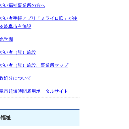
がい福祉事業所の方へ
がい者手帳アプリ「ミライロID」が使
る岐阜市有施設
光学園
がい者（児）施設
がい者（児）施設、事業所マップ
政処分について
阜市超短時間雇用ポータルサイト
会福祉