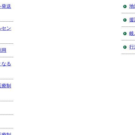
を発送
地
援
ルセン
岐
行
利用
となる
医療制
医療制