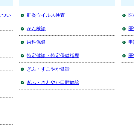
につい
肝炎ウイルス検査
医
がん検診
医
歯科保健
申
特定健診・特定保健指導
医
ぎふ・すこやか健診
ぎふ・さわやか口腔健診