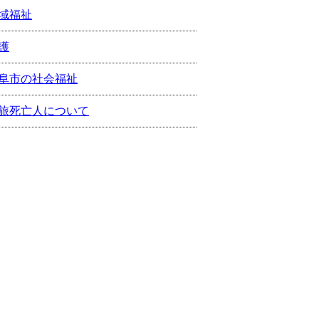
域福祉
護
阜市の社会福祉
旅死亡人について