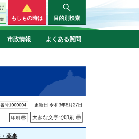
げ
もしもの時は
目的別検索
更
市政情報
よくある質問
更新日 令和3年8月27日
番号1000004
大きな文字で印刷
印刷
療・薬事