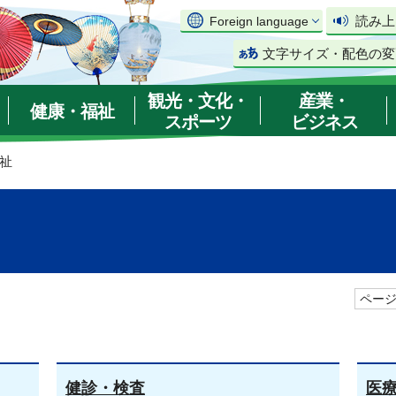
読み上
Foreign language
文字サイズ・配色の変
観光・文化・
産業・
健康・福祉
スポーツ
ビジネス
福祉
ページ
健診・検査
医