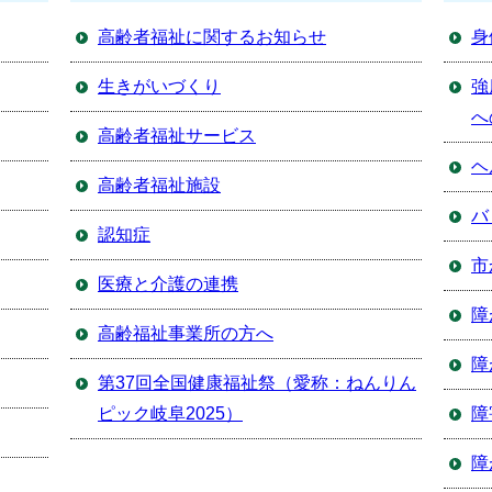
高齢者福祉に関するお知らせ
身
生きがいづくり
強
へ
高齢者福祉サービス
ヘ
高齢者福祉施設
バ
認知症
市
医療と介護の連携
障
高齢福祉事業所の方へ
障
第37回全国健康福祉祭（愛称：ねんりん
ピック岐阜2025）
障
障