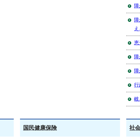
障
障
え
恵
障
障
行
岐
国民健康保険
社