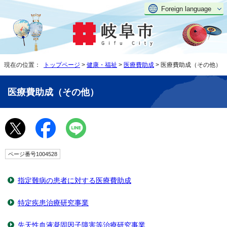
Foreign language
現在の位置：
トップページ
>
健康・福祉
>
医療費助成
> 医療費助成（その他）
医療費助成（その他）
ページ番号1004528
指定難病の患者に対する医療費助成
特定疾患治療研究事業
先天性血液凝固因子障害等治療研究事業