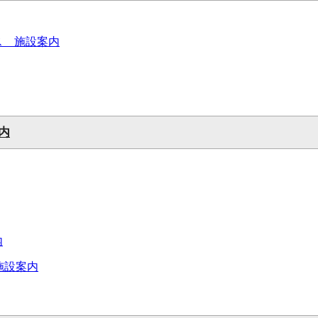
ス 施設案内
内
内
施設案内