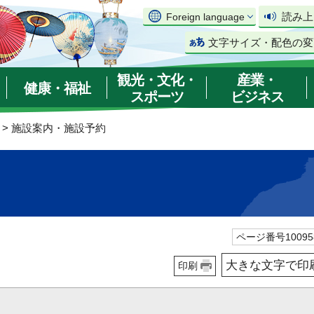
読み上
Foreign language
文字サイズ・配色の変
観光・文化・
産業・
健康・福祉
スポーツ
ビジネス
> 施設案内・施設予約
ページ番号10095
大きな文字で印
印刷