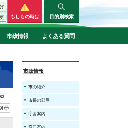
げ
もしもの時は
目的別検索
更
市政情報
よくある質問
市政情報
市の紹介
83
市長の部屋
刷
庁舎案内
窓口案内