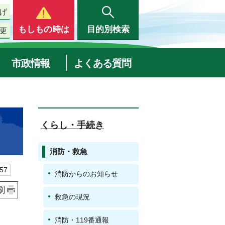
げ
もしもの時は
目的別検索
更
市政情報
よくある質問
くらし・手続き
消防・救急
57
消防からのお知らせ
刷
救急の現況
消防・119番通報