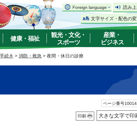
読み上
Foreign language
文字サイズ・配色の変
観光・文化・
産業・
健康・福祉
スポーツ
ビジネス
手続き
>
消防・救急
> 夜間・休日の診療
ページ番号10014
大きな文字で印
印刷