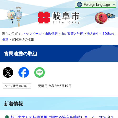
Foreign language
現在の位置：
トップページ
>
市政情報
>
市の政策と計画
>
地方創生・SDGsの
推進
> 官民連携の取組
官民連携の取組
更新日 令和8年6月19日
ページ番号1024601
新着情報
朝日大学と包括的連携に関する協定を締結しました（2026年1