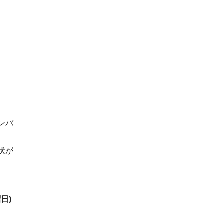
ンバ
状が
。
日)