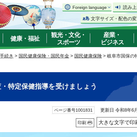
読み上
Foreign language
文字サイズ・配色の変
観光・文化・
産業・
健康・福祉
スポーツ
ビジネス
手続き
>
国民健康保険・国民年金
>
国民健康保険
> 岐阜市国保
査・特定保健指導を受けましょう
更新日 令和8年6月
ページ番号1001831
大きな文字で印
印刷