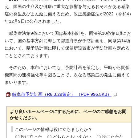
え、国民の生命及び健康に重大な影響を与えるおそれがある感染
症の発生及びまん延に備えるため、改正感染症法が2022（令和4）
年12月9日に公布されました。
感染症法第9条において国は基本指針を、同法第10条第1項にお
いて、国の基本方針に即して都道府県が予防計画を、同条第14項
において、県予防計画に即して保健所設置市が予防計画を定める
こととされております。
そのため、本市においても、予防計画を策定し、平時から関係
機関間の連携強化等を図ることで、次なる感染症の発生に備えて
まいります。
岐阜市予防計画（R6.3.29策定） （PDF 996.5KB）
より良いホームページにするために、ページのご感想をお聞
かせください。
このページの情報は役に立ちましたか？
役に立った
どちらともいえない
役にたたな