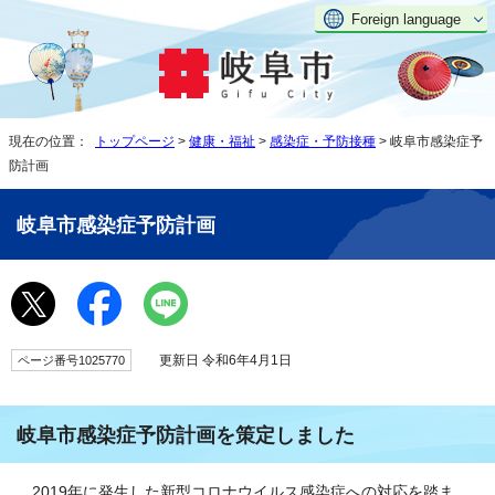
Foreign language
現在の位置：
トップページ
>
健康・福祉
>
感染症・予防接種
> 岐阜市感染症予
防計画
岐阜市感染症予防計画
更新日 令和6年4月1日
ページ番号1025770
岐阜市感染症予防計画を策定しました
2019年に発生した新型コロナウイルス感染症への対応を踏ま