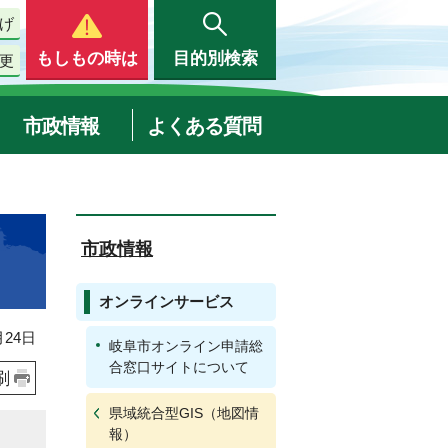
げ
もしもの時は
目的別検索
更
市政情報
よくある質問
市政情報
オンラインサービス
24日
岐阜市オンライン申請総
合窓口サイトについて
刷
県域統合型GIS（地図情
報）