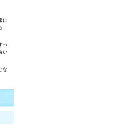
報に
も、
すべ
負い
とな