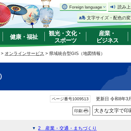
読み上
Foreign language
文字サイズ・配色の変
観光・文化・
産業・
健康・福祉
スポーツ
ビジネス
>
オンラインサービス
> 県域統合型GIS（地図情報）
）
更新日 令和8年3月
ページ番号1009513
大きな文字で印
印刷
2 産業・交通・まちづくり