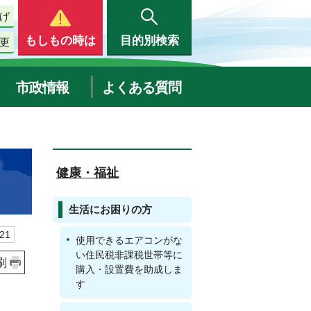
げ
もしもの時は
目的別検索
更
市政情報
よくある質問
健康・福祉
生活にお困りの方
21
使用できるエアコンがな
い住民税非課税世帯等に
刷
購入・設置費を助成しま
す