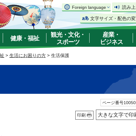
読み上
Foreign language
文字サイズ・配色の変
観光・文化・
産業・
健康・福祉
スポーツ
ビジネス
祉
>
生活にお困りの方
> 生活保護
ページ番号10050
大きな文字で印
印刷