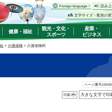
読み上
Foreign language
文字サイズ・配色の変
観光・文化・
産業・
健康・福祉
スポーツ
ビジネス
祉
>
介護保険
> 介護保険料
ページ番号10048
大きな文字で印
印刷