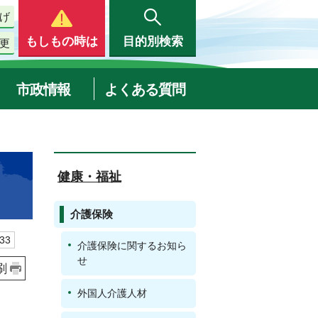
げ
もしもの時は
目的別検索
更
市政情報
よくある質問
健康・福祉
介護保険
33
介護保険に関するお知ら
せ
刷
外国人介護人材