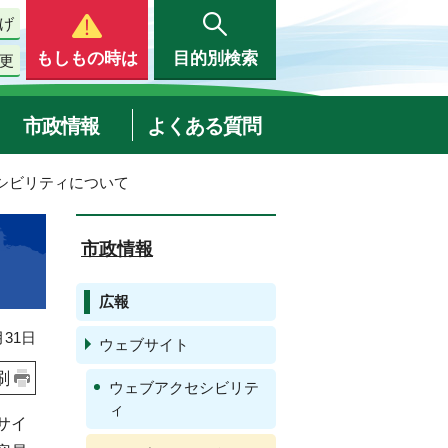
げ
もしもの時は
目的別検索
更
市政情報
よくある質問
セシビリティについて
市政情報
広報
31日
ウェブサイト
刷
ウェブアクセシビリテ
ィ
サイ