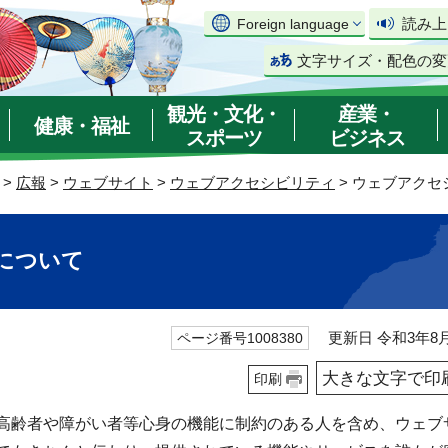
読み上
Foreign language
文字サイズ・配色の変
観光・文化・
産業・
健康・福祉
スポーツ
ビジネス
>
広報
>
ウェブサイト
>
ウェブアクセシビリティ
> ウェブアク
について
更新日 令和3年8月
ページ番号1008380
大きな文字で印
印刷
高齢者や障がい者等心身の機能に制約のある人を含め、ウェブ