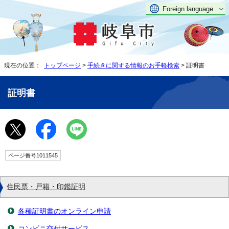
Foreign language
現在の位置：
トップページ
>
手続きに関する情報のお手軽検索
> 証明書
証明書
ページ番号1011545
住民票・戸籍・印鑑証明
各種証明書のオンライン申請
コンビニ交付サービス