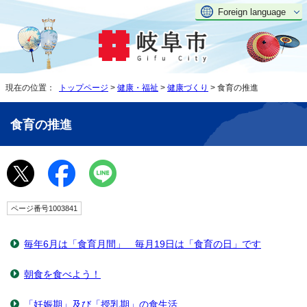
Foreign language
現在の位置：
トップページ
>
健康・福祉
>
健康づくり
> 食育の推進
食育の推進
ページ番号1003841
毎年6月は「食育月間」 毎月19日は「食育の日」です
朝食を食べよう！
「妊娠期」及び「授乳期」の食生活