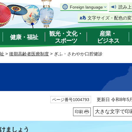
読み上
Foreign language
文字サイズ・配色の変
観光・文化・
産業・
健康・福祉
スポーツ
ビジネス
祉
>
後期高齢者医療制度
> ぎふ・さわやか口腔健診
更新日 令和8年5月
ページ番号1004793
大きな文字で印
印刷
けましょう