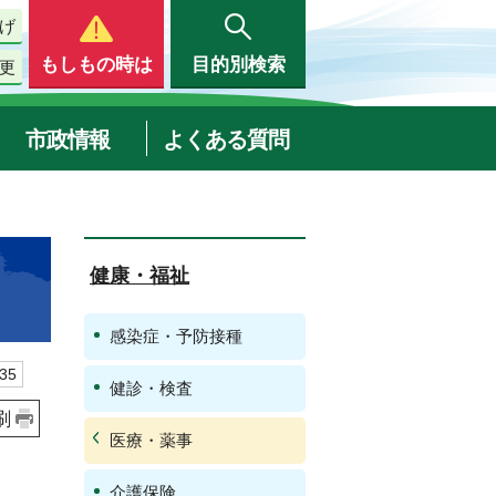
げ
もしもの時は
目的別検索
更
市政情報
よくある質問
健康・福祉
感染症・予防接種
35
健診・検査
刷
医療・薬事
介護保険