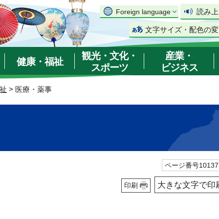
読み上
Foreign language
文字サイズ・配色の変
観光・文化・
産業・
健康・福祉
スポーツ
ビジネス
祉
> 医療・薬事
ページ番号10137
大きな文字で印
印刷