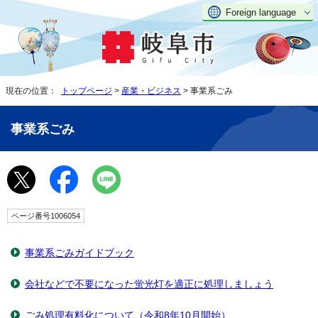
Foreign language
現在の位置：
トップページ
>
産業・ビジネス
> 事業系ごみ
事業系ごみ
ページ番号1006054
事業系ごみガイドブック
会社などで不要になった蛍光灯を適正に処理しましょう
ごみ処理有料化について（令和8年10月開始）