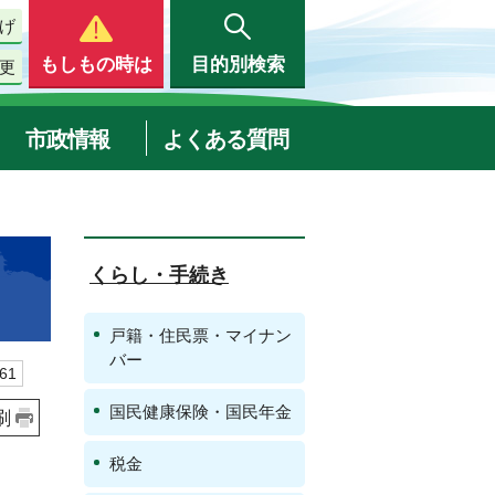
げ
もしもの時は
目的別検索
更
市政情報
よくある質問
くらし・手続き
戸籍・住民票・マイナン
バー
61
国民健康保険・国民年金
刷
税金