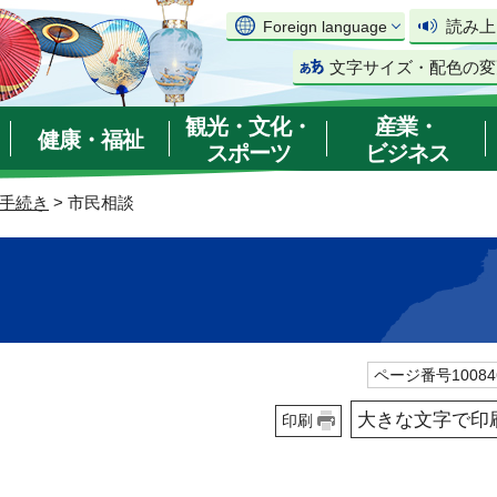
読み上
Foreign language
文字サイズ・配色の変
観光・文化・
産業・
健康・福祉
スポーツ
ビジネス
手続き
> 市民相談
ページ番号10084
大きな文字で印
印刷