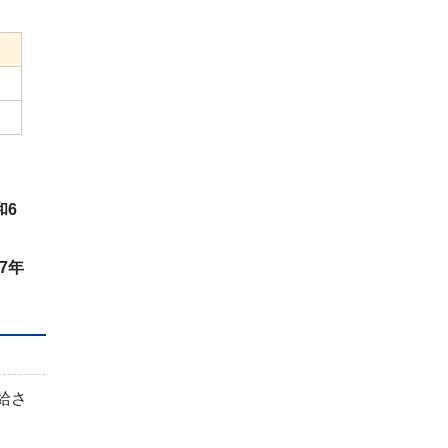
和6
7年
給さ