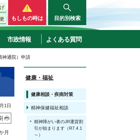
げ
もしもの時は
目的別検索
更
市政情報
よくある質問
精神通院）申請
健康・福祉
健康相談・疾病対策
月1日
精神保健福祉相談
刷
精神障がい者のJR運賃割
引が始まります（R7.4.1
か月
～）