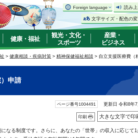
読み上
Foreign language
文字サイズ・配色の変
観光・文化・
産業・
健康・福祉
スポーツ
ビジネス
祉
>
健康相談・疾病対策
>
精神保健福祉相談
> 自立支援医療費（
院）申請
更新日 令和8年7
ページ番号1004491
大きな文字で印
印刷
割になる制度です。さらに、あなたの「世帯」の収入に応じて1