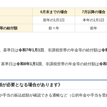
6月末までの場合
7月以降の場合
前年の1月1日
本年の1月1日
等の給付額
前々年
前年
合、基準日は
令和7年1月1日
、非課税世帯の年金等の給付額は
令
、基準日は
令和8年1月1日
、非課税世帯の年金等の給付額は
令和
類が必要となる場合があります》
や手当の振込総額が確認できる通帳など（公的年金や手当を受