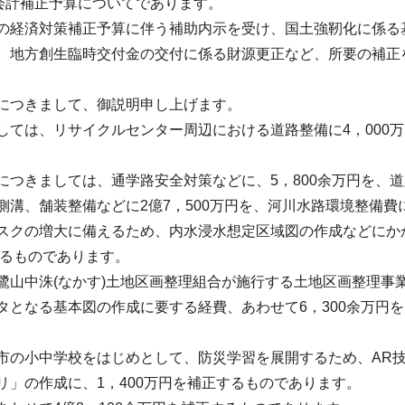
般会計補正予算についてであります。
の経済対策補正予算に伴う補助内示を受け、国土強靭化に係る
、地方創生臨時交付金の交付に係る財源更正など、所要の補正
につきまして、御説明申し上げます。
しては、リサイクルセンター周辺における道路整備に4，000
につきましては、通学路安全対策などに、5，800余万円を、
溝、舗装整備などに2億7，500万円を、河川水路環境整備費
スクの増大に備えるため、内水浸水想定区域図の作成などにか
するものであります。
鷺山中洙(なかす)土地区画整理組合が施行する土地区画整理事
タとなる基本図の作成に要する経費、あわせて6，300余万円
市の小中学校をはじめとして、防災学習を展開するため、AR
」の作成に、1，400万円を補正するものであります。