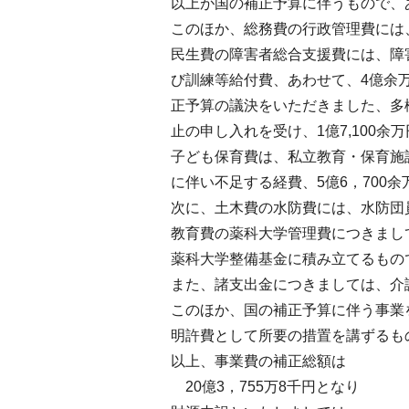
以上が国の補正予算に伴うもので、あ
このほか、総務費の行政管理費には、
民生費の障害者総合支援費には、障
び訓練等給付費、あわせて、4億余
正予算の議決をいただきました、多
止の申し入れを受け、1億7,100
子ども保育費は、私立教育・保育施
に伴い不足する経費、5億6，700
次に、土木費の水防費には、水防団
教育費の薬科大学管理費につきまし
薬科大学整備基金に積み立てるもの
また、諸支出金につきましては、介
このほか、国の補正予算に伴う事業
明許費として所要の措置を講ずるも
以上、事業費の補正総額は
20億3，755万8千円となり