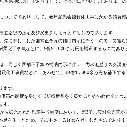
いずれも条例の改正でありまして、提案理由が付記してあります
結についてでありまして、岐阜産業会館解体工事にかかる請負契
、市道路線の認定及び変更をしようとするものであります。
は、先に申しました国補正予算の補助内示に伴うもので、災害対
震化工事費などに、9億9，000余万円を補正するものであり
算は、同じく国補正予算の補助内示に伴い、内水氾濫リスク調査
耐震化工事費などに、あわせて、10億4，800余万円を補正する
ります。
物価高の影響を受ける低所得世帯を支援するための給付金につ
ます。
分から拡充された児童手当制度において、第3子加算対象児童が
不足を生じたため、その不足する経費を補正したものでありま