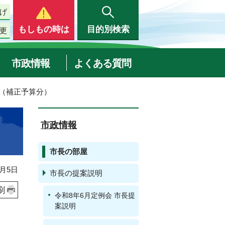
げ
もしもの時は
目的別検索
更
市政情報
よくある質問
明（補正予算分）
市政情報
市長の部屋
月5日
市長の提案説明
刷
令和8年6月定例会 市長提
案説明