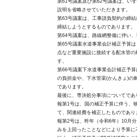
第61号議案及び第62号議案は、
説明を省略させていただきます。
第63号議案は、工事請負契約の締
締結しようとするものであります。
第64号議案は、路線網整備に伴い
第65号議案水道事業会計補正予算
点など重要施設に接続する配水管の耐
す。
第66号議案下水道事業会計補正予
の負担金や、下水管渠(かんきょ)の
であります。
最後に、専決処分事項についてであ
報第1号は、国の補正予算に伴う、
て、関連経費を補正したものであり
報第2号は、昨年（令和6年）10月
みを上回ったことなどにより予算に