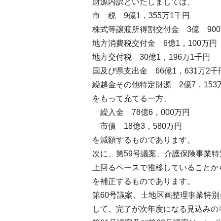
財源内訳といたしましては、
市 税 9億1，355万1千円
株式等譲渡所得割交付金 3億 90
地方消費税交付金 6億1，100万円
地方交付税 30億1，196万1千円
国及び県支出金 66億1，631万2千
繰越金その他特定財源 2億7，153
をもって充てる一方、
繰入金 78億6，000万円
市債 18億3，580万円
を減額するものであります。
次に、第59号議案、介護保険事業
上回るペースで推移していることから
を補正するものであります。
第60号議案、土地区画整理事業特
して、完了が次年度になる見込みの