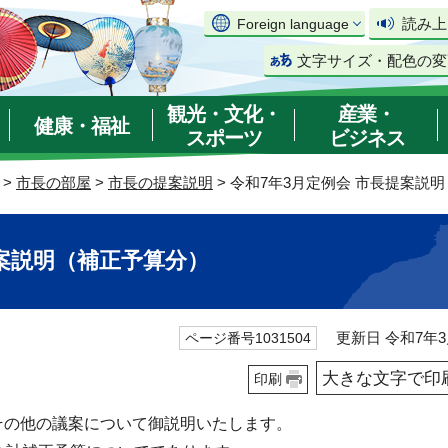
読み上
Foreign language
文字サイズ・配色の変
観光・文化・
産業・
健康・福祉
スポーツ
ビジネス
>
市長の部屋
>
市長の提案説明
> 令和7年3月定例会 市長提案説
提案説明（補正予算分）
更新日 令和7年3
ページ番号1031504
大きな文字で印
印刷
その他の議案について御説明いたします。