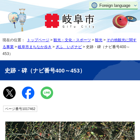
Foreign language
現在の位置：
トップページ
>
観光・文化・スポーツ
>
観光
>
その他観光に関す
る事業
>
岐阜市まちなか歩き
>
ぎふ いざナビ
> 史跡・碑（ナビ番号400～
453）
史跡・碑（ナビ番号400～453）
ページ番号1017462