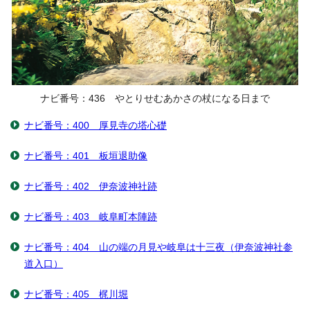
ナビ番号：436 やとりせむあかさの杖になる日まで
ナビ番号：400 厚見寺の塔心礎
ナビ番号：401 板垣退助像
ナビ番号：402 伊奈波神社跡
ナビ番号：403 岐阜町本陣跡
ナビ番号：404 山の端の月見や岐阜は十三夜（伊奈波神社参
道入口）
ナビ番号：405 梶川堀