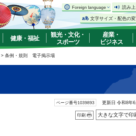
読み上
Foreign language
文字サイズ・配色の変
観光・文化・
産業・
健康・福祉
スポーツ
ビジネス
> 条例・規則 電子掲示場
更新日 令和8年6
ページ番号1039893
大きな文字で印
印刷