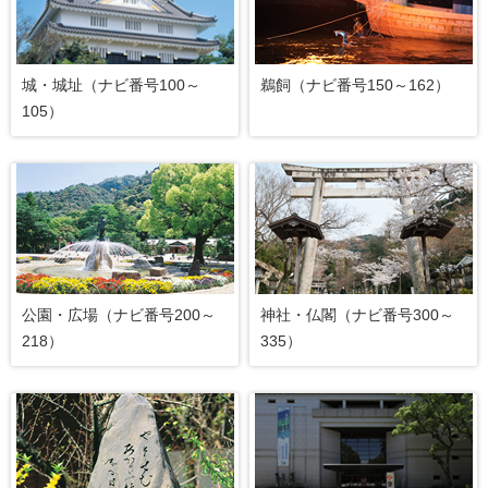
城・城址（ナビ番号100～
鵜飼（ナビ番号150～162）
105）
公園・広場（ナビ番号200～
神社・仏閣（ナビ番号300～
218）
335）