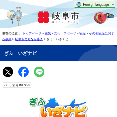
Foreign language
現在の位置：
トップページ
>
観光・文化・スポーツ
>
観光
>
その他観光に関す
る事業
>
岐阜市まちなか歩き
> ぎふ いざナビ
ぎふ いざナビ
ページ番号1017450