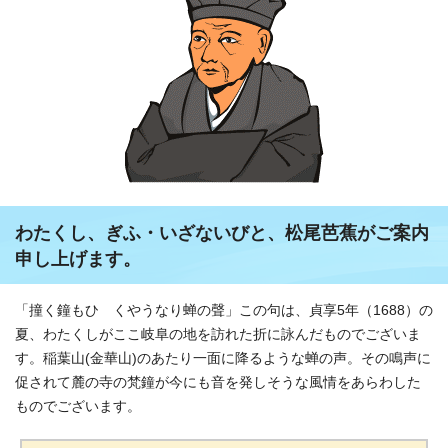
わたくし、ぎふ・いざないびと、松尾芭蕉がご案内
申し上げます。
「撞く鐘もひゞくやうなり蝉の聲」この句は、貞享5年（1688）の
夏、わたくしがここ岐阜の地を訪れた折に詠んだものでございま
す。稲葉山(金華山)のあたり一面に降るような蝉の声。その鳴声に
促されて麓の寺の梵鐘が今にも音を発しそうな風情をあらわした
ものでございます。