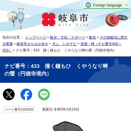
Foreign language
現在の位置：
トップページ
>
観光・文化・スポーツ
>
観光
>
その他観光に関す
る事業
>
岐阜市まちなか歩き
>
ぎふ いざナビ
>
史跡・碑（ナビ番号400～
453）
> ナビ番号：433 撞く鐘もひゞくやうなり蝉の聲（円徳寺境内）
ナビ番号：433 撞く鐘もひゞくやうなり蝉
の聲（円徳寺境内）
更新日 令和5年3月24日
ページ番号1020418