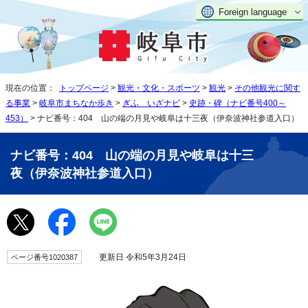
Foreign language
現在の位置：
トップページ
>
観光・文化・スポーツ
>
観光
>
その他観光に関す
る事業
>
岐阜市まちなか歩き
>
ぎふ いざナビ
>
史跡・碑（ナビ番号400～
453）
> ナビ番号：404 山の端の月見や岐阜は十三夜（伊奈波神社参道入口）
ナビ番号：404 山の端の月見や岐阜は十三
夜（伊奈波神社参道入口）
更新日 令和5年3月24日
ページ番号1020387