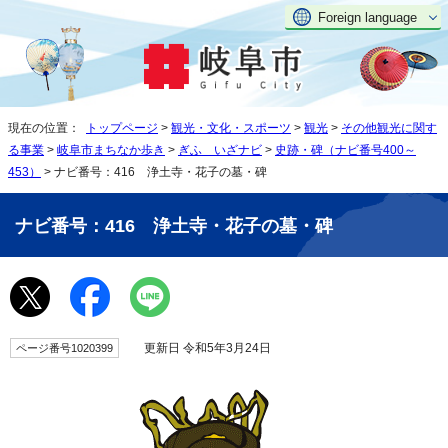
Foreign language
現在の位置：
トップページ
>
観光・文化・スポーツ
>
観光
>
その他観光に関す
る事業
>
岐阜市まちなか歩き
>
ぎふ いざナビ
>
史跡・碑（ナビ番号400～
453）
> ナビ番号：416 浄土寺・花子の墓・碑
ナビ番号：416 浄土寺・花子の墓・碑
更新日 令和5年3月24日
ページ番号1020399