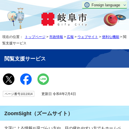
Foreign language
現在の位置：
トップページ
>
市政情報
>
広報
>
ウェブサイト
>
便利な機能
> 閲
覧支援サービス
閲覧支援サービス
更新日 令和4年2月4日
ページ番号1011914
ZoomSight（ズームサイト）
文字による情報が見づらい方や、目の疲れやすい方でもホームペ