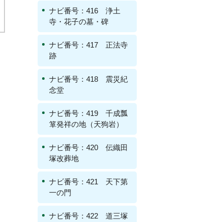
ナビ番号：416 浄土
寺・花子の墓・碑
ナビ番号：417 正法寺
跡
ナビ番号：418 震災紀
念堂
ナビ番号：419 千成瓢
箪発祥の地（天狗岩）
ナビ番号：420 伝織田
塚改葬地
ナビ番号：421 天下第
一の門
ナビ番号：422 道三塚