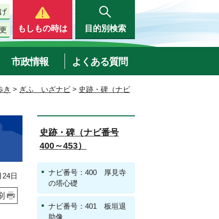
げ
もしもの時は
目的別検索
更
市政情報
よくある質問
歩き
>
ぎふ いざナビ
>
史跡・碑（ナビ
史跡・碑（ナビ番号
400～453）
ナビ番号：400 厚見寺
24日
の塔心礎
刷
ナビ番号：401 板垣退
助像