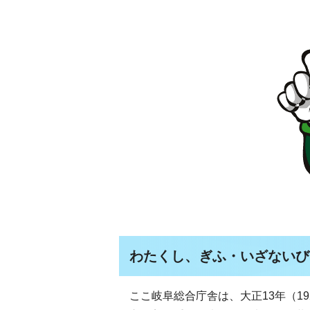
わたくし、ぎふ・いざないび
ここ岐阜総合庁舎は、大正13年（1