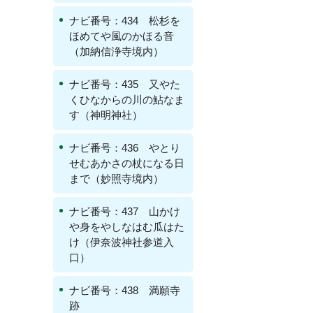
ナビ番号：434 松杉を
ほめてや風のかほる音
（加納信浄寺境内）
ナビ番号：435 又やた
くひなからの川の鮎なま
す（神明神社）
ナビ番号：436 やとり
せむあかさの杖になる日
まで（妙照寺境内）
ナビ番号：437 山かけ
や身をやしなはむ瓜はた
け（伊奈波神社参道入
口）
ナビ番号：438 満願寺
跡