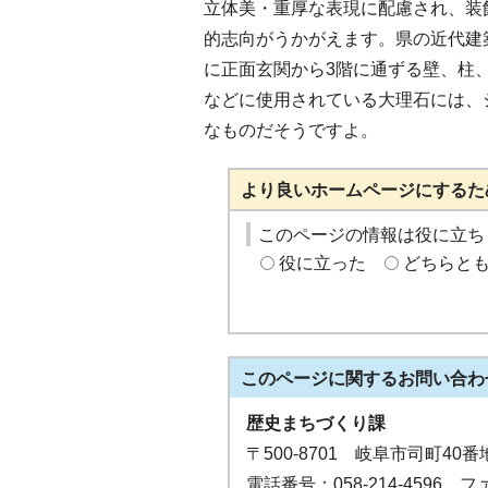
立体美・重厚な表現に配慮され、装
的志向がうかがえます。県の近代建
に正面玄関から3階に通ずる壁、柱
などに使用されている大理石には、
なものだそうですよ。
より良いホームページにするた
このページの情報は役に立ち
役に立った
どちらと
このページに関する
お問い合わ
歴史まちづくり課
〒500-8701 岐阜市司町40
電話番号：058-214-4596 ファ