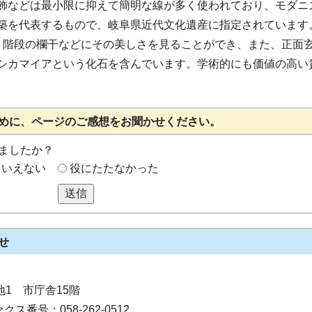
飾などは最小限に抑えて簡明な線が多く使われており、モダニ
築を代表するもので、岐阜県近代文化遺産に指定されています
、階段の欄干などにその美しさを見ることができ、また、正面
シカマイアという化石を含んでいます。学術的にも価値の高い
めに、ページのご感想をお聞かせください。
ましたか？
もいえない
役にたたなかった
送信
せ
番地1 市庁舎15階
クス番号：058-262-0512