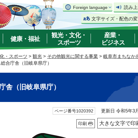
読み上
Foreign language
文字サイズ・配色の変
観光・文化・
産業・
健康・福祉
スポーツ
ビジネス
化・スポーツ
>
観光
>
その他観光に関する事業
>
岐阜市まちなか
岐阜総合庁舎（旧岐阜県庁）
合庁舎（旧岐阜県庁）
更新日 令和5年3月
ページ番号1020392
大きな文字で印
印刷