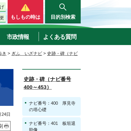
げ
もしもの時は
目的別検索
更
市政情報
よくある質問
歩き
>
ぎふ いざナビ
>
史跡・碑（ナビ
史跡・碑（ナビ番号
400～453）
ナビ番号：400 厚見寺
の塔心礎
24日
ナビ番号：401 板垣退
刷
助像