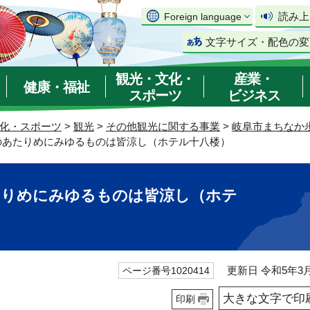
読み上
Foreign language
文字サイズ・配色の変
観光・文化・
産業・
健康・福祉
スポーツ
ビジネス
化・スポーツ
>
観光
>
その他観光に関する事業
>
岐阜市まちなか
このあたりめにみゆるものは皆涼し（ホテル十八楼）
たりめにみゆるものは皆涼し（ホテ
更新日 令和5年3月
ページ番号1020414
大きな文字で印
印刷