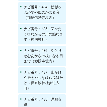
ナビ番号：434 松杉を
ほめてや風のかほる音
（加納信浄寺境内）
ナビ番号：435 又やた
くひなからの川の鮎なま
す（神明神社）
ナビ番号：436 やとり
せむあかさの杖になる日
まで（妙照寺境内）
ナビ番号：437 山かけ
や身をやしなはむ瓜はた
け（伊奈波神社参道入
口）
ナビ番号：438 満願寺
跡