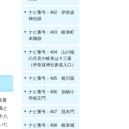
ナビ番号：402 伊奈波
神社跡
ナビ番号：403 岐阜町
本陣跡
ナビ番号：404 山の端
の月見や岐阜は十三夜
（伊奈波神社参道入口）
ナビ番号：405 梶川堀
ナビ番号：406 加納小
学校正門
島善
風と
ナビ番号：407 冠木門
十八
いた
ナビ番号：408 岐阜城