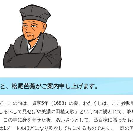
と、松尾芭蕉がご案内申し上げます。
」この句は、貞享5年（1688）の夏、わたくしは、ここ妙照
しるべして見せばや美濃の田植え歌」という句に誘われて、岐
、この寺に身を寄せた折、あいさつとして、己百様に贈ったも
は1メートルほどになり乾かして杖にするものであり、「庭の