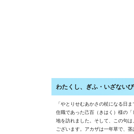
わたくし、ぎふ・いざないび
「やとりせむあかさの杖になる日まで
住職であった己百（きはく）様の「
地を訪れました。そして、この句は
ございます。アカザは一年草で、茎