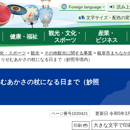
読み上
Foreign language
文字サイズ・配色の変
観光・文化・
産業・
健康・福祉
スポーツ
ビジネス
化・スポーツ
>
観光
>
その他観光に関する事業
>
岐阜市まちなか
やとりせむあかさの杖になる日まで（妙照寺境内）
せむあかさの杖になる日まで（妙照
更新日 令和5年3月
ページ番号1020421
大きな文字で印
印刷