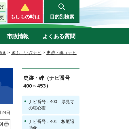
げ
もしもの時は
目的別検索
更
市政情報
よくある質問
歩き
>
ぎふ いざナビ
>
史跡・碑（ナビ
史跡・碑（ナビ番号
400～453）
ナビ番号：400 厚見寺
の塔心礎
24日
ナビ番号：401 板垣退
刷
助像