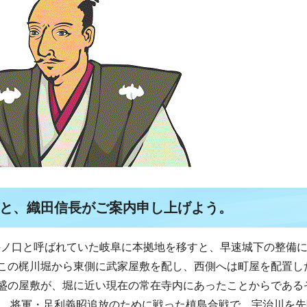
と、織田信長がご案内申し上げよう。
時井ノ口と呼ばれていた岐阜に本拠地を移すと、早速城下の整備
この梶川堀から東側に武家屋敷を配し、西側へは町屋を配置し
盛の屋敷が、堀に近い現在の常在寺内にあったことからである
3）、将軍・足利義昭追放のために戦った槙島合戦で、宇治川を