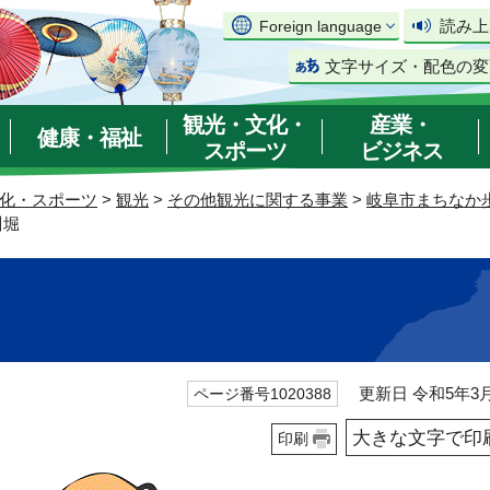
読み上
Foreign language
文字サイズ・配色の変
観光・文化・
産業・
健康・福祉
スポーツ
ビジネス
化・スポーツ
>
観光
>
その他観光に関する事業
>
岐阜市まちなか
川堀
更新日 令和5年3月
ページ番号1020388
大きな文字で印
印刷