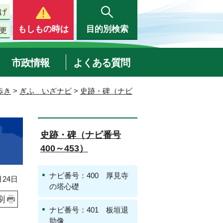
げ
もしもの時は
目的別検索
更
市政情報
よくある質問
歩き
>
ぎふ いざナビ
>
史跡・碑（ナビ
史跡・碑（ナビ番号
400～453）
ナビ番号：400 厚見寺
24日
の塔心礎
刷
ナビ番号：401 板垣退
助像