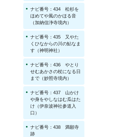
ナビ番号：434 松杉を
ほめてや風のかほる音
（加納信浄寺境内）
ナビ番号：435 又やた
くひなからの川の鮎なま
す（神明神社）
ナビ番号：436 やとり
せむあかさの杖になる日
まで（妙照寺境内）
ナビ番号：437 山かけ
や身をやしなはむ瓜はた
け（伊奈波神社参道入
口）
ナビ番号：438 満願寺
跡