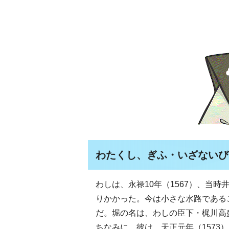
わたくし、ぎふ・いざないび
わしは、永禄10年（1567）、当
りかかった。今は小さな水路である
だ。堀の名は、わしの臣下・梶川高
ちなみに、彼は、天正元年（157