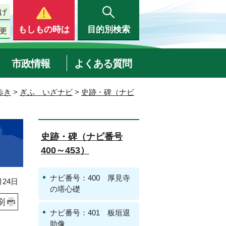
げ
もしもの時は
目的別検索
更
市政情報
よくある質問
歩き
>
ぎふ いざナビ
>
史跡・碑（ナビ
史跡・碑（ナビ番号
400～453）
ナビ番号：400 厚見寺
24日
の塔心礎
刷
ナビ番号：401 板垣退
助像