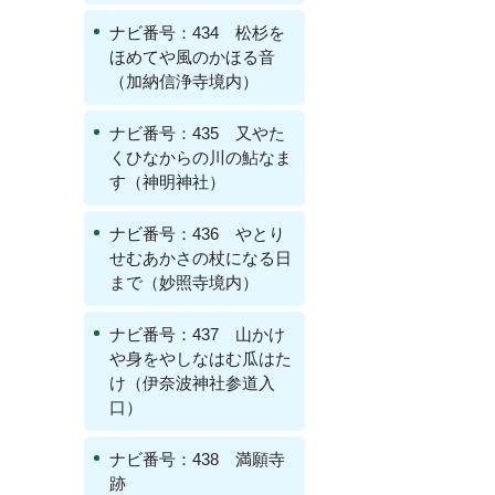
ナビ番号：434 松杉を
ほめてや風のかほる音
（加納信浄寺境内）
ナビ番号：435 又やた
くひなからの川の鮎なま
す（神明神社）
ナビ番号：436 やとり
せむあかさの杖になる日
まで（妙照寺境内）
ナビ番号：437 山かけ
や身をやしなはむ瓜はた
け（伊奈波神社参道入
口）
ナビ番号：438 満願寺
跡