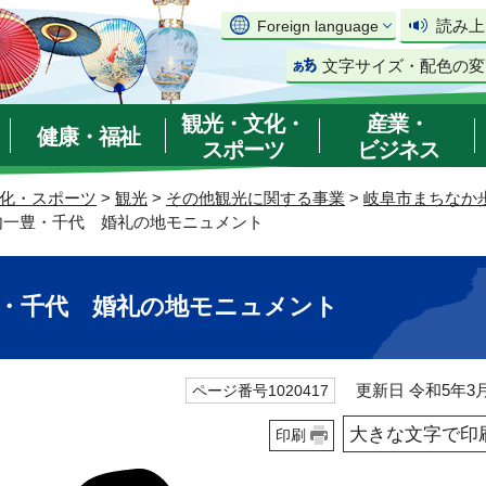
読み上
Foreign language
文字サイズ・配色の変
観光・文化・
産業・
健康・福祉
スポーツ
ビジネス
化・スポーツ
>
観光
>
その他観光に関する事業
>
岐阜市まちなか
山内一豊・千代 婚礼の地モニュメント
豊・千代 婚礼の地モニュメント
更新日 令和5年3月
ページ番号1020417
大きな文字で印
印刷