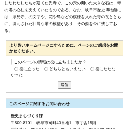
したわたしたちが建てた氏寺で、この穴の開いた大きな石は、寺
の塔の心柱を支えていたものである。なお、岐阜市歴史博物館に
は「厚見寺」の文字や、花や鳥などの模様を入れた寺の瓦ととも
に、復元された壮麗な塔の模型があり、その姿を今に残してお
る。
より良いホームページにするために、ページのご感想をお聞
かせください。
このページの情報は役に立ちましたか？
役に立った
どちらともいえない
役にたたな
かった
送信
このページに関する
お問い合わせ
歴史まちづくり課
〒500-8701 岐阜市司町40番地1 市庁舎15階