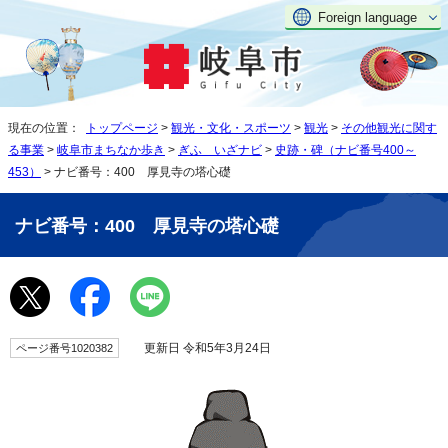
Foreign language
現在の位置：
トップページ
>
観光・文化・スポーツ
>
観光
>
その他観光に関す
る事業
>
岐阜市まちなか歩き
>
ぎふ いざナビ
>
史跡・碑（ナビ番号400～
453）
> ナビ番号：400 厚見寺の塔心礎
ナビ番号：400 厚見寺の塔心礎
更新日 令和5年3月24日
ページ番号1020382