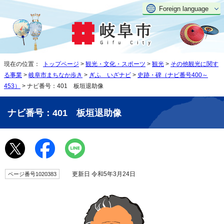
Foreign language
現在の位置：
トップページ
>
観光・文化・スポーツ
>
観光
>
その他観光に関す
る事業
>
岐阜市まちなか歩き
>
ぎふ いざナビ
>
史跡・碑（ナビ番号400～
453）
> ナビ番号：401 板垣退助像
ナビ番号：401 板垣退助像
更新日 令和5年3月24日
ページ番号1020383