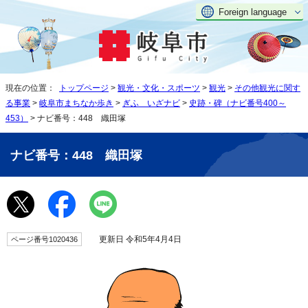
Foreign language
現在の位置：
トップページ
>
観光・文化・スポーツ
>
観光
>
その他観光に関す
る事業
>
岐阜市まちなか歩き
>
ぎふ いざナビ
>
史跡・碑（ナビ番号400～
453）
> ナビ番号：448 織田塚
ナビ番号：448 織田塚
更新日 令和5年4月4日
ページ番号1020436