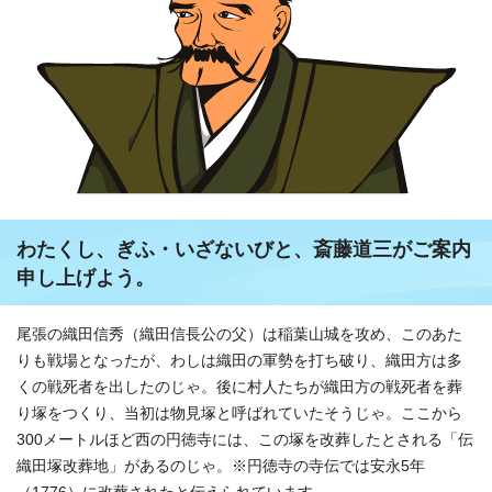
わたくし、ぎふ・いざないびと、斎藤道三がご案内
申し上げよう。
尾張の織田信秀（織田信長公の父）は稲葉山城を攻め、このあた
りも戦場となったが、わしは織田の軍勢を打ち破り、織田方は多
くの戦死者を出したのじゃ。後に村人たちが織田方の戦死者を葬
り塚をつくり、当初は物見塚と呼ばれていたそうじゃ。ここから
300メートルほど西の円徳寺には、この塚を改葬したとされる「伝
織田塚改葬地」があるのじゃ。※円徳寺の寺伝では安永5年