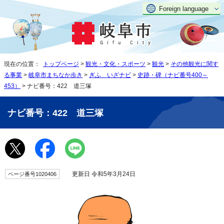
Foreign language
現在の位置：
トップページ
>
観光・文化・スポーツ
>
観光
>
その他観光に関す
る事業
>
岐阜市まちなか歩き
>
ぎふ いざナビ
>
史跡・碑（ナビ番号400～
453）
> ナビ番号：422 道三塚
ナビ番号：422 道三塚
更新日 令和5年3月24日
ページ番号1020406