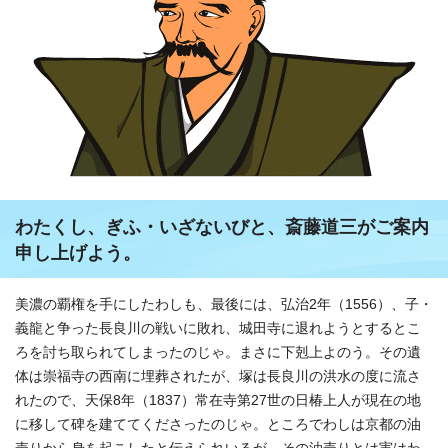
わたくし、ぎふ・いざないびと、斎藤道三がご案内
申し上げよう。
美濃の覇権を手にしたわしも、最後には、弘治2年（1556）、子・
義龍と争った長良川の戦いに敗れ、城田寺に退れようとするとこ
ろを討ち取られてしまったのじゃ。まさに下剋上よのう。その遺
体は崇福寺の西南に埋葬されたが、塚は長良川の洪水の度に流さ
れたので、天保8年（1837）常在寺第27世の日椿上人が現在の地
に移して碑を建ててくださったのじゃ。ところでわしは京都の油