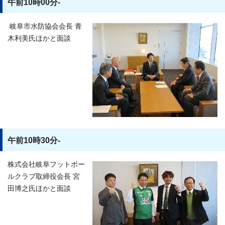
午前10時00分-
岐阜市水防協会会長 青
木利美氏ほかと面談
午前10時30分-
株式会社岐阜フットボー
ルクラブ取締役会長 宮
田博之氏ほかと面談