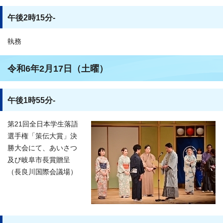
午後2時15分-
執務
令和6年2月17日（土曜）
午後1時55分-
第21回全日本学生落語
選手権「策伝大賞」決
勝大会にて、あいさつ
及び岐阜市長賞贈呈
（長良川国際会議場）