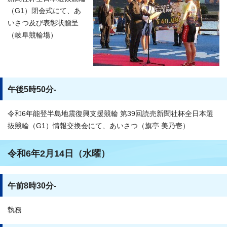
（G1）閉会式にて、あ
いさつ及び表彰状贈呈
（岐阜競輪場）
午後5時50分-
令和6年能登半島地震復興支援競輪 第39回読売新聞社杯全日本選
抜競輪（G1）情報交換会にて、あいさつ（旗亭 美乃壱）
令和6年2月14日（水曜）
午前8時30分-
執務