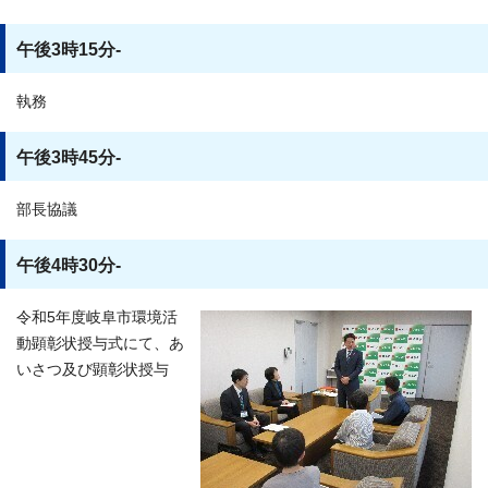
午後3時15分-
執務
午後3時45分-
部長協議
午後4時30分-
令和5年度岐阜市環境活
動顕彰状授与式にて、あ
いさつ及び顕彰状授与