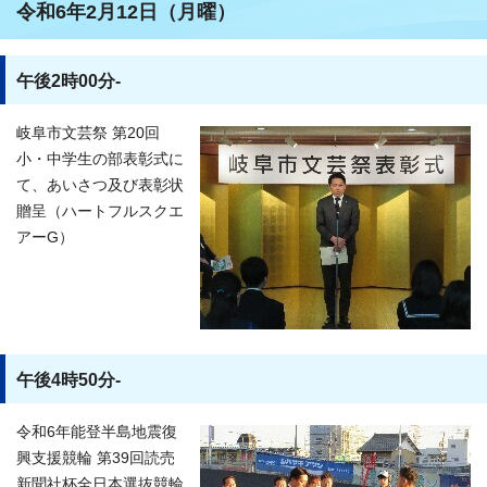
令和6年2月12日（月曜）
午後2時00分-
岐阜市文芸祭 第20回
小・中学生の部表彰式に
て、あいさつ及び表彰状
贈呈（ハートフルスクエ
アーG）
午後4時50分-
令和6年能登半島地震復
興支援競輪 第39回読売
新聞社杯全日本選抜競輪