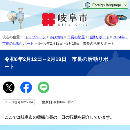
Foreign language
現在の位置：
トップページ
>
市政情報
>
市長の部屋
>
活動リポート
>
2024年
市長の活動リポート
> 令和6年2月12日～2月18日 市長の活動リポート
令和6年2月12日～2月18日 市長の活動リポ
ート
更新日 令和6年3月2日
ページ番号1025084
ここでは岐阜市の柴橋市長の一日の行動を紹介しています。