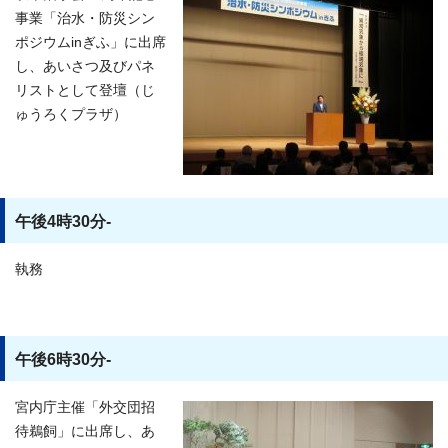
事業「治水・防災シン
ポジウムinぎふ」に出席
し、あいさつ及びパネ
リストとして登壇（じ
ゅうろくプラザ）
午後4時30分-
執務
午後6時30分-
宮内庁主催「外交団招
待鵜飼」に出席し、あ