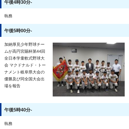
午後4時30分-
執務
午後5時00分-
加納厚見少年野球チー
ムが高円宮賜杯第44回
全日本学童軟式野球大
会 マクドナルド・トー
ナメント岐阜県大会の
優勝及び同全国大会出
場を報告
午後5時40分-
執務