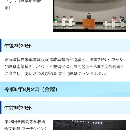
いさつ（岐阜市民会
館）
午後2時30分-
東海環状自動車道建設促進岐阜県西部協議会、国道21号・22号及
び岐阜南部横断ハイウェイ整備促進期成同盟会令和6年度合同総会
に出席し、あいさつ及び議事進行（岐阜グランドホテル）
令和6年8月2日（金曜）
午前9時30分-
第48回全国高等学校総
合文化祭 マーチングバ