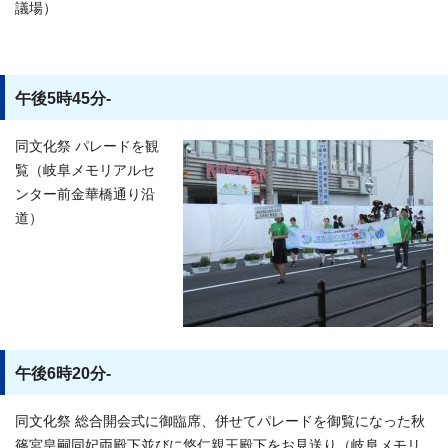
議場）
午後5時45分-
同文化祭 パレードを観
覧（岐阜メモリアルセ
ンター前金華橋通り沿
道）
午後6時20分-
同文化祭 総合開会式に御臨席、併せてパレードを御覧になった秋
篠宮皇嗣同妃両殿下並びに悠仁親王殿下をお見送り（岐阜メモリ