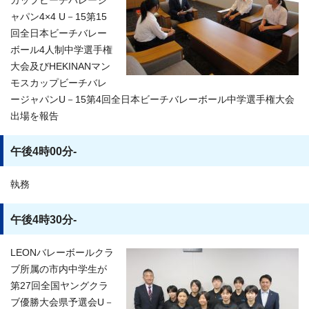
カップビーチバレージ
ャパン4×4 U－15第15
回全日本ビーチバレー
ボール4人制中学選手権
大会及びHEKINANマン
モスカップビーチバレ
ージャパンU－15第4回全日本ビーチバレーボール中学選手権大会
出場を報告
午後4時00分-
執務
午後4時30分-
LEONバレーボールクラ
ブ所属の市内中学生が
第27回全国ヤングクラ
ブ優勝大会県予選会U－