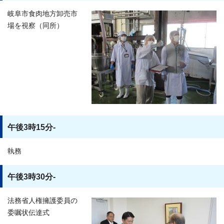
岐阜市食肉地方卸売市
場を視察（同所）
午後3時15分-
執務
午後3時30分-
法務省人権擁護委員の
委嘱状伝達式