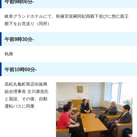
午前9時00分-
岐阜グランドホテルにて、秋篠宮皇嗣同妃両殿下並びに悠仁親王
殿下をお見送り（同所）
午前9時30分-
執務
午前10時00分-
高松丸亀町商店街振興
組合理事長 古川康造氏
と面談、その後、自動
運転バスに同乗