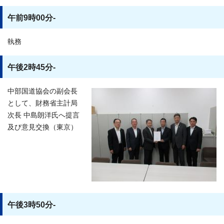
午前9時00分-
執務
午後2時45分-
中部国道協会の副会長
として、財務省主計局
次長 中島朗洋氏へ提言
及び意見交換（東京）
午後3時50分-