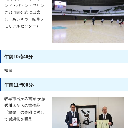
ンド・バトントワリン
グ部門開会式に出席
し、あいさつ（岐阜メ
モリアルセンター）
午前10時40分-
執務
午前11時00分-
岐阜市出身の書家 安藤
秀川氏からの書作品
「篝燈」の寄附に対し
て感謝状を贈呈