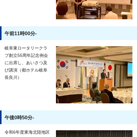
午前11時00分-
岐阜東ロータリークラ
ブ創立55周年記念例会
に出席し、あいさつ及
び講演（都ホテル岐阜
長良川）
午後0時50分-
令和6年度東海北陸地区