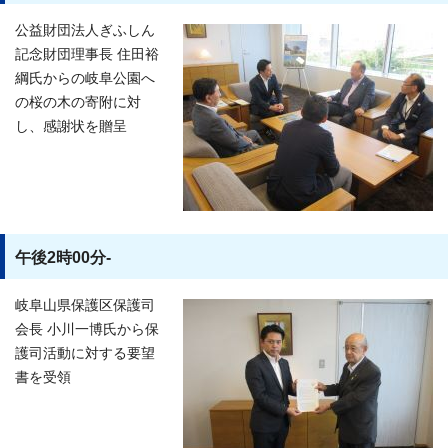
公益財団法人ぎふしん
記念財団理事長 住田裕
綱氏からの岐阜公園へ
の桜の木の寄附に対
し、感謝状を贈呈
午後2時00分-
岐阜山県保護区保護司
会長 小川一博氏から保
護司活動に対する要望
書を受領