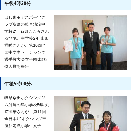
午後4時30分-
はしまモアスポーツク
ラブ所属の岐阜清流中
学校2年 石原こころさん
及び境川中学校2年 山田
椛暖さんが、第10回全
国中学生フェンシング
選手権大会女子団体戦3
位入賞を報告
午後5時00分-
岐阜薮田ボクシングジ
ム所属の島小学校5年 矢
﨑凜華さんが、第11回
全日本UJボクシング王
座決定戦小学生女子