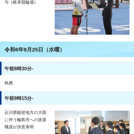
与（岐阜競輪場）
令和6年9月25日（水曜）
午前8時30分-
執務
午前9時15分-
石川県能登地方の大雨
に伴う輪島市への派遣
職員が決意表明