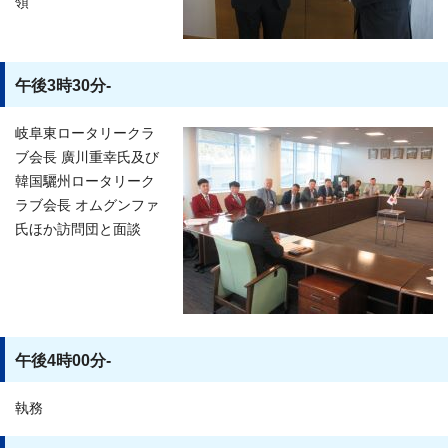
領
午後3時30分-
岐阜東ロータリークラ
ブ会長 廣川重幸氏及び
韓国驪州ロータリーク
ラブ会長 オムグンファ
氏ほか訪問団と面談
午後4時00分-
執務