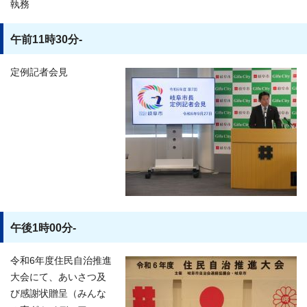
執務
午前11時30分-
定例記者会見
午後1時00分-
令和6年度住民自治推進
大会にて、あいさつ及
び感謝状贈呈（みんな