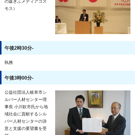
の森ぎふメディアコス
モス）
午後2時30分-
執務
午後3時00分-
公益社団法人岐阜市シ
ルバー人材センター理
事長 小川欽市氏から地
域社会に貢献するシル
バー人材センターの決
意と支援の要望書を受