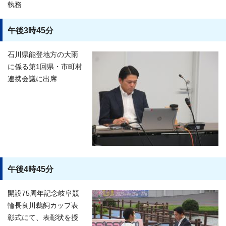
執務
午後3時45分
石川県能登地方の大雨
に係る第1回県・市町村
連携会議に出席
午後4時45分
開設75周年記念岐阜競
輪長良川鵜飼カップ表
彰式にて、表彰状を授