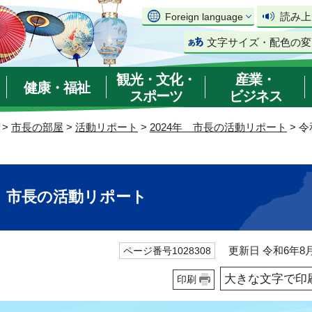
読み上
Foreign language
文字サイズ・配色の変
観光・文化・
産業・
健康・福祉
スポーツ
ビジネス
>
市長の部屋
>
活動リポート
>
2024年 市長の活動リポート
> 
日 市長の活動リポート
更新日 令和6年8月
ページ番号1028308
大きな文字で印
印刷