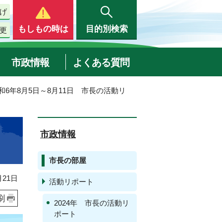
げ
もしもの時は
目的別検索
更
市政情報
よくある質問
令和6年8月5日～8月11日 市長の活動リ
市政情報
市長の部屋
21日
活動リポート
刷
2024年 市長の活動リ
ポート