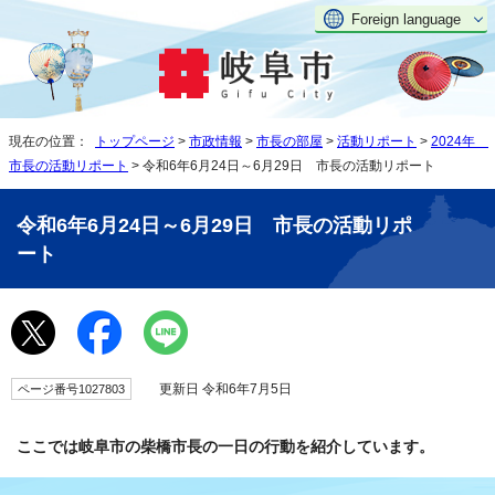
Foreign language
現在の位置：
トップページ
>
市政情報
>
市長の部屋
>
活動リポート
>
2024年
市長の活動リポート
> 令和6年6月24日～6月29日 市長の活動リポート
令和6年6月24日～6月29日 市長の活動リポ
ート
更新日 令和6年7月5日
ページ番号1027803
ここでは岐阜市の柴橋市長の一日の行動を紹介しています。