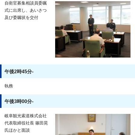
自衛官募集相談員委嘱
式に出席し、あいさつ
及び委嘱状を交付
午後2時45分-
執務
午後3時00分-
岐阜観光索道株式会社
代表取締役社長 篠田晃
氏ほかと面談