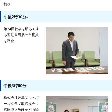
執務
午後2時30分-
第74回社会を明るくす
る運動書写展の市長賞
を審査
午後3時00分-
株式会社岐阜フットボ
ールクラブ取締役会長
宮田博之氏ほかと面談