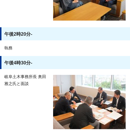
午後2時20分-
執務
午後4時30分-
岐阜土木事務所長 奥田
雅之氏と面談