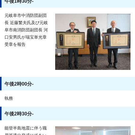
午後1時30分-
元岐阜市中消防団副団
長 近藤繁夫氏及び元岐
阜市南消防団副団長 河
口安男氏が瑞宝単光章
受章を報告
午後2時00分-
執務
午後2時30分-
能登半島地震に伴う職