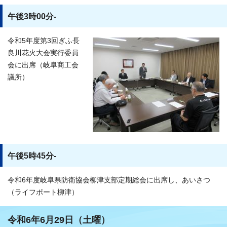
午後3時00分-
令和5年度第3回ぎふ長
良川花火大会実行委員
会に出席（岐阜商工会
議所）
午後5時45分-
令和6年度岐阜県防衛協会柳津支部定期総会に出席し、あいさつ
（ライフポート柳津）
令和6年6月29日（土曜）