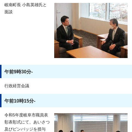
岐南町長 小島英雄氏と
面談
午前9時30分-
行政経営会議
午前10時15分-
令和5年度岐阜市職員表
彰表彰式にて、あいさつ
及びピンバッジを授与