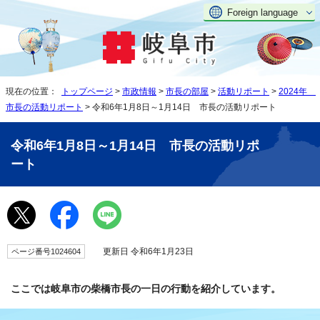
Foreign language
現在の位置：
トップページ
>
市政情報
>
市長の部屋
>
活動リポート
>
2024年
市長の活動リポート
> 令和6年1月8日～1月14日 市長の活動リポート
令和6年1月8日～1月14日 市長の活動リポ
ート
更新日 令和6年1月23日
ページ番号1024604
ここでは岐阜市の柴橋市長の一日の行動を紹介しています。