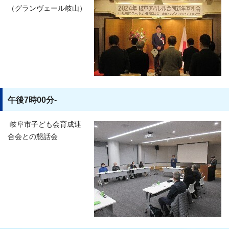
（グランヴェール岐山）
午後7時00分-
岐阜市子ども会育成連
合会との懇話会