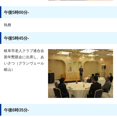
午後5時00分-
執務
午後5時45分-
岐阜市老人クラブ連合会
新年懇親会に出席し、あ
いさつ（グランヴェール
岐山）
午後6時35分-