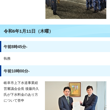
令和6年1月11日（木曜）
午前8時45分-
執務
午前10時00分-
岐阜市上下水道事業経
営審議会会長 後藤尚久
氏が下水料金のあり方
について答申