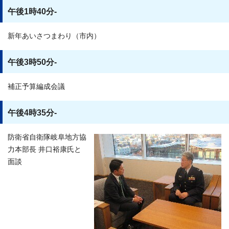
午後1時40分-
新年あいさつまわり（市内）
午後3時50分-
補正予算編成会議
午後4時35分-
防衛省自衛隊岐阜地方協
力本部長 井口裕康氏と
面談