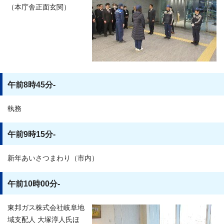
（本庁舎正面玄関）
午前8時45分-
執務
午前9時15分-
新年あいさつまわり（市内）
午前10時00分-
東邦ガス株式会社岐阜地
域支配人 大塚淳人氏ほ