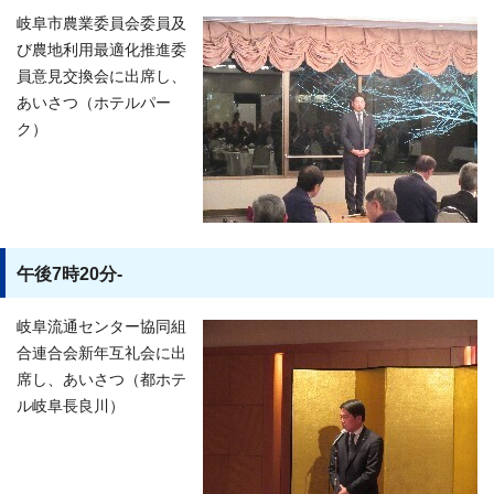
岐阜市農業委員会委員及
び農地利用最適化推進委
員意見交換会に出席し、
あいさつ（ホテルパー
ク）
午後7時20分-
岐阜流通センター協同組
合連合会新年互礼会に出
席し、あいさつ（都ホテ
ル岐阜長良川）