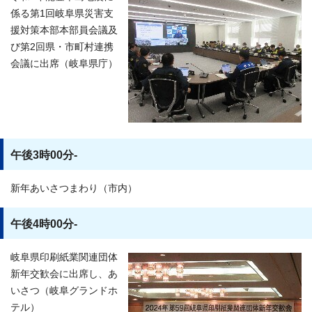
係る第1回岐阜県災害支
援対策本部本部員会議及
び第2回県・市町村連携
会議に出席（岐阜県庁）
午後3時00分-
新年あいさつまわり（市内）
午後4時00分-
岐阜県印刷紙業関連団体
新年交歓会に出席し、あ
いさつ（岐阜グランドホ
テル）