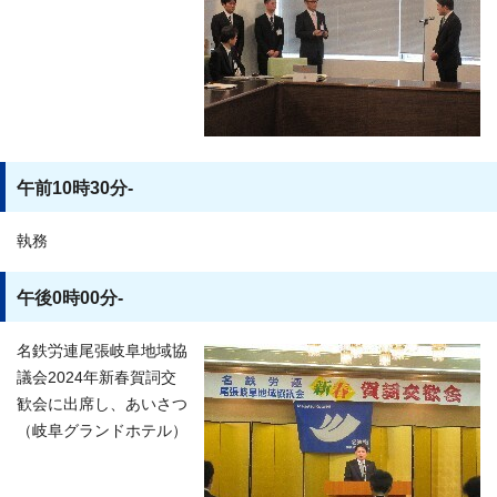
午前10時30分-
執務
午後0時00分-
名鉄労連尾張岐阜地域協
議会2024年新春賀詞交
歓会に出席し、あいさつ
（岐阜グランドホテル）