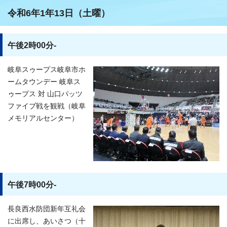
令和6年1年13日（土曜）
午後2時00分-
岐阜スゥープス岐阜市ホ
ームタウンデー 岐阜ス
ゥープス 対 山口パッツ
ファイブ戦を観戦（岐阜
メモリアルセンター）
午後7時00分-
長良西水防団新年互礼会
に出席し、あいさつ（十