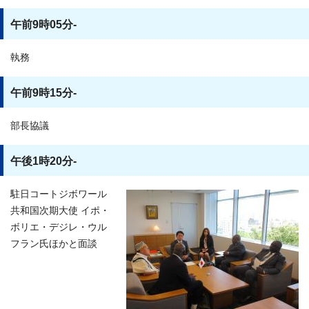
午前9時05分-
執務
午前9時15分-
部長協議
午後1時20分-
駐日コートジボワール
共和国次期大使 イポ・
ボリエ・デジレ・ウル
フラン氏ほかと面談