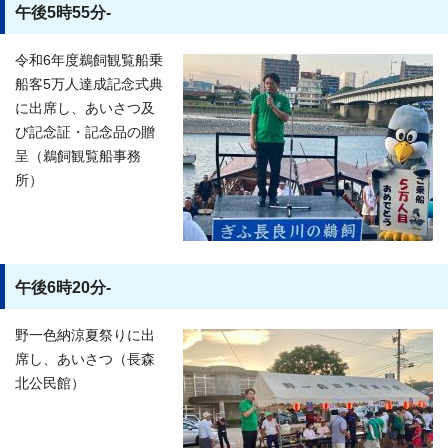
午後5時55分-
令和6年度鵜飼観覧船乗
船客5万人達成記念式典
に出席し、あいさつ及
び記念証・記念品の贈
呈（鵜飼観覧船事務
所）
午後6時20分-
野一色納涼夏祭りに出
席し、あいさつ（長森
北公民館）