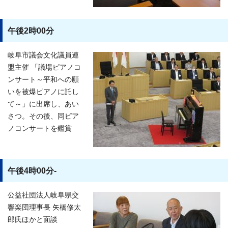
午後2時00分
岐阜市議会文化議員連
盟主催 「議場ピアノコ
ンサート～平和への願
いを被爆ピアノに託し
て～」に出席し、あい
さつ。その後、同ピア
ノコンサートを鑑賞
午後4時00分-
公益社団法人岐阜県交
響楽団理事長 矢橋修太
郎氏ほかと面談