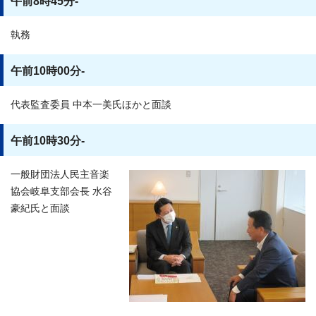
午前8時45分-
執務
午前10時00分-
代表監査委員 中本一美氏ほかと面談
午前10時30分-
一般財団法人民主音楽
協会岐阜支部会長 水谷
豪紀氏と面談