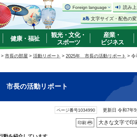
読み上
Foreign language
文字サイズ・配色の変
観光・文化・
産業・
健康・福祉
スポーツ
ビジネス
>
市長の部屋
>
活動リポート
>
2025年 市長の活動リポート
> 
7日 市長の活動リポート
更新日 令和7年9
ページ番号1034990
大きな文字で印
印刷
行動を紹介しています。