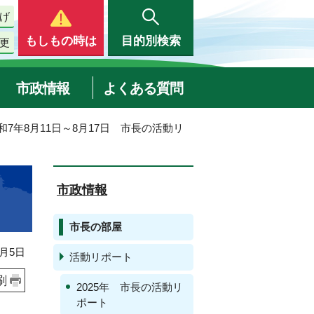
げ
もしもの時は
目的別検索
更
市政情報
よくある質問
令和7年8月11日～8月17日 市長の活動リ
市政情報
市長の部屋
月5日
活動リポート
刷
2025年 市長の活動リ
ポート