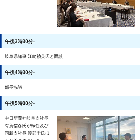
午後3時30分-
岐阜県知事 江崎禎英氏と面談
午後4時30分-
部長協議
午後5時00分-
中日新聞社岐阜支社長
有賀信彦氏が転任及び
同新支社長 渡部圭氏ほ