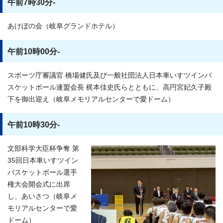
午前7時30分-
あけぼの会（岐阜グランドホテル）
午前10時00分-
スポーツ庁審議官 橋場健氏及び一般社団法人日本車いすツインバ
スケットボール連盟会長 梶本佳史氏らとともに、高円宮妃久子殿
下を御出迎え（岐阜メモリアルセンターで愛ドーム）
午前10時30分-
文部科学大臣杯争奪 第
35回日本車いすツイン
バスケットボール選手
権大会開会式に出席
し、あいさつ（岐阜メ
モリアルセンターで愛
ドーム）