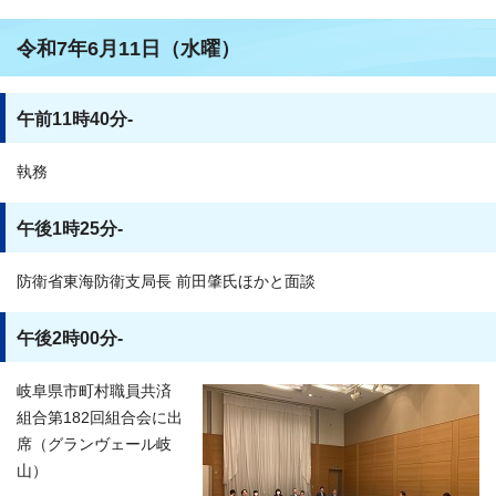
令和7年6月11日（水曜）
午前11時40分-
執務
午後1時25分-
防衛省東海防衛支局長 前田肇氏ほかと面談
午後2時00分-
岐阜県市町村職員共済
組合第182回組合会に出
席（グランヴェール岐
山）