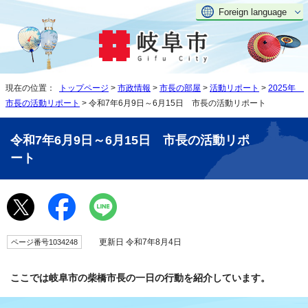
Foreign language
現在の位置：
トップページ
>
市政情報
>
市長の部屋
>
活動リポート
>
2025年
市長の活動リポート
> 令和7年6月9日～6月15日 市長の活動リポート
令和7年6月9日～6月15日 市長の活動リポ
ート
更新日 令和7年8月4日
ページ番号1034248
ここでは岐阜市の柴橋市長の一日の行動を紹介しています。