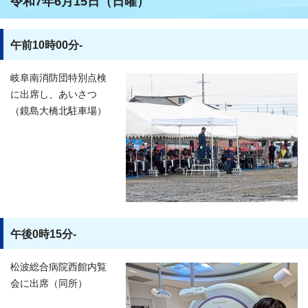
令和7年6月15日（日曜）
午前10時00分-
岐阜南消防団特別点検
に出席し、あいさつ
（鏡島大橋北駐車場）
午後0時15分-
松波総合病院西館内覧
会に出席（同所）