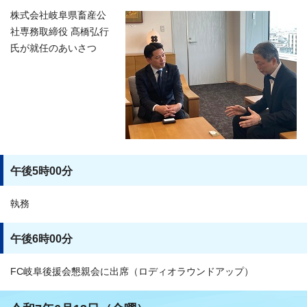
株式会社岐阜県畜産公
社専務取締役 髙橋弘行
氏が就任のあいさつ
午後5時00分
執務
午後6時00分
FC岐阜後援会懇親会に出席（ロディオラウンドアップ）