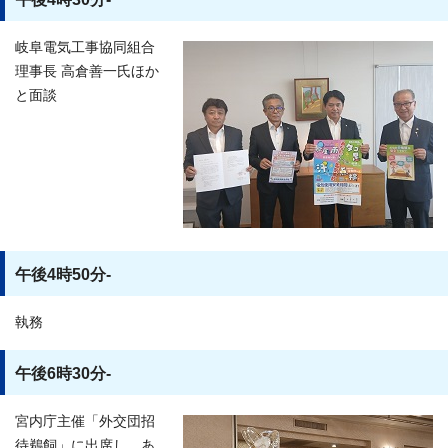
岐阜電気工事協同組合
理事長 高倉善一氏ほか
と面談
午後4時50分-
執務
午後6時30分-
宮内庁主催「外交団招
待鵜飼」に出席し、あ