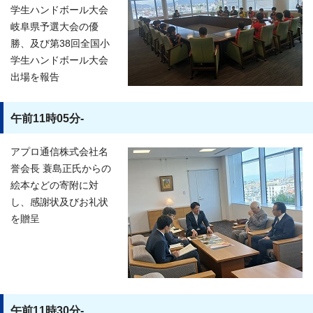
学生ハンドボール大会
岐阜県予選大会の優
勝、及び第38回全国小
学生ハンドボール大会
出場を報告
午前11時05分-
アプロ通信株式会社名
誉会長 蓑島正氏からの
絵本などの寄附に対
し、感謝状及びお礼状
を贈呈
午前11時30分-