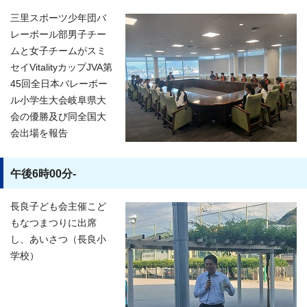
三里スポーツ少年団バ
レーボール部男子チー
ムと女子チームがスミ
セイVitalityカップJVA第
45回全日本バレーボー
ル小学生大会岐阜県大
会の優勝及び同全国大
会出場を報告
午後6時00分-
長良子ども会主催こど
もなつまつりに出席
し、あいさつ（長良小
学校）