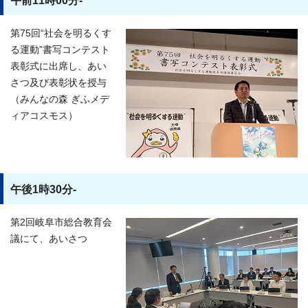
午前11時00分-
第75回“社会を明るくす
る運動”書写コンテスト
表彰式に出席し、あい
さつ及び表彰状を授与
（みんなの森 ぎふメデ
ィアコスモス）
午後1時30分-
第2回岐阜市総合教育会
議にて、あいさつ