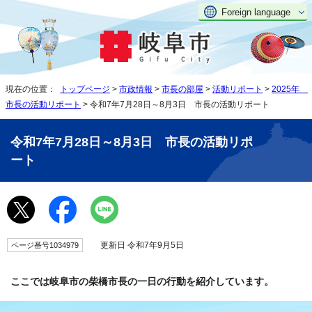
Foreign language
現在の位置：
トップページ
>
市政情報
>
市長の部屋
>
活動リポート
>
2025年
市長の活動リポート
> 令和7年7月28日～8月3日 市長の活動リポート
令和7年7月28日～8月3日 市長の活動リポ
ート
更新日 令和7年9月5日
ページ番号1034979
ここでは岐阜市の柴橋市長の一日の行動を紹介しています。