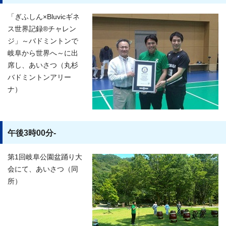
「ぎふしん×Bluvicギネ
ス世界記録®チャレン
ジ」～バドミントンで
岐阜から世界へ～に出
席し、あいさつ（丸杉
バドミントンアリー
ナ）
午後3時00分-
第1回岐阜公園盆踊り大
会にて、あいさつ（同
所）