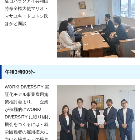
駐日パラグアイ共和国
特命全権大使マリオ・
マサユキ・トヨトシ氏
ほかと面談
午後3時00分-
WORK! DIVERSITY 実
証化モデル事業雇用施
策検討会より、「企業
が積極的にWORK!
DIVERSITY に取り組む
機会をつくるには～就
労困難者の雇用拡大に
向けた提言～」の提言