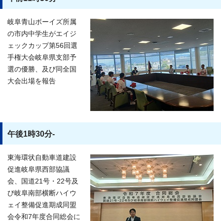
岐阜青山ボーイズ所属
の市内中学生がエイジ
ェックカップ第56回選
手権大会岐阜県支部予
選の優勝、及び同全国
大会出場を報告
午後1時30分-
東海環状自動車道建設
促進岐阜県西部協議
会、国道21号・22号及
び岐阜南部横断ハイウ
ェイ整備促進期成同盟
会令和7年度合同総会に