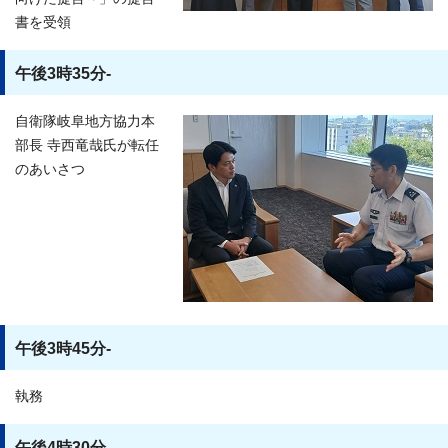
書を受領
午後3時35分-
自衛隊岐阜地方協力本
部長 寺西竜哉氏が転任
のあいさつ
午後3時45分-
執務
午後4時30分-