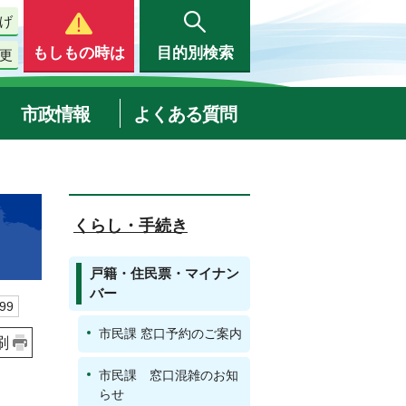
げ
もしもの時は
目的別検索
更
市政情報
よくある質問
）
くらし・手続き
戸籍・住民票・マイナン
バー
99
市民課 窓口予約のご案内
刷
市民課 窓口混雑のお知
らせ