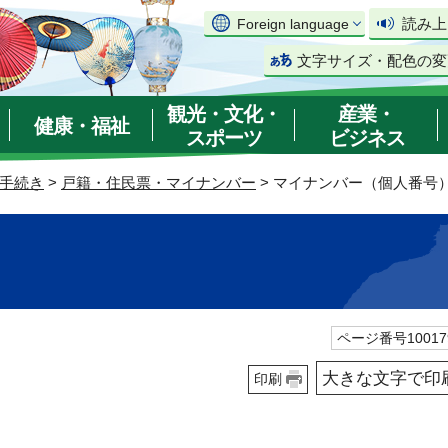
読み上
Foreign language
文字サイズ・配色の変
観光・文化・
産業・
健康・福祉
スポーツ
ビジネス
手続き
>
戸籍・住民票・マイナンバー
> マイナンバー（個人番号
）
ページ番号10017
大きな文字で印
印刷