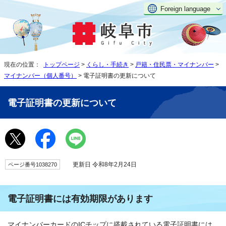
Foreign language
現在の位置：
トップページ
>
くらし・手続き
>
戸籍・住民票・マイナンバー
>
マイナンバー（個人番号）
> 電子証明書の更新について
電子証明書の更新について
更新日 令和8年2月24日
ページ番号1038270
電子証明書には有効期限があります
マイナンバーカードのICチップに搭載されている電子証明書には