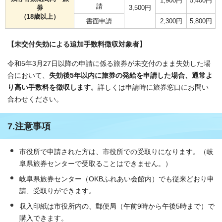
1,900円
5,400円
請
券
3,500円
（18歳以上）
書面申請
2,300円
5,800円
【未交付失効による追加手数料徴収対象者】
令和5年3月27日以降の申請に係る旅券が未交付のまま失効した場
合において、
失効後5年以内に旅券の発給を申請した場合、通常よ
り高い手数料を徴収します。
詳しくは申請時に旅券窓口にお問い
合わせください。
7.注意事項
市役所で申請された方は、市役所での受取りになります。（岐
阜県旅券センターで受取ることはできません。）
岐阜県旅券センター（OKBふれあい会館内）でも従来どおり申
請、受取りができます。
収入印紙は市役所内の、郵便局（午前9時から午後5時まで）で
購入できます。