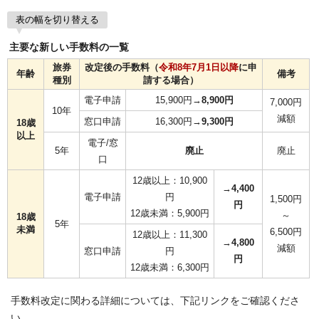
表の幅を切り替える
主要な新しい手数料の一覧
旅券
改定後の手数料（
令和8年7月1日以降
に申
年齢
備考
種別
請する場合）
電子申請
15,900円→
8,900円
7,000円
10年
減額
窓口申請
16,300円→
9,300円
18歳
以上
電子/窓
5年
廃止
廃止
口
12歳以上：10,900
→
4,400
電子申請
円
1,500円
円
12歳未満：5,900円
～
18歳
5年
未満
6,500円
12歳以上：11,300
→
4,800
減額
窓口申請
円
円
12歳未満：6,300円
手数料改定に関わる詳細については、下記リンクをご確認くださ
い。