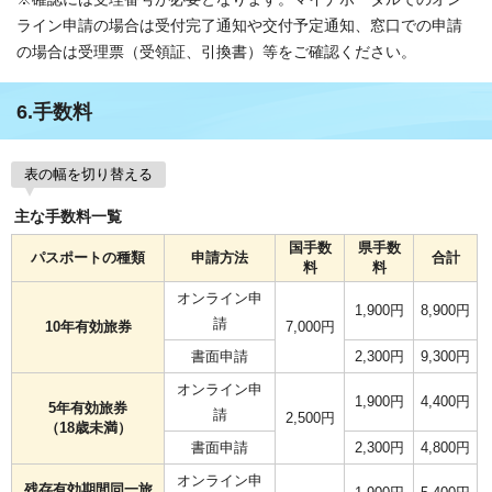
ライン申請の場合は受付完了通知や交付予定通知、窓口での申請
の場合は受理票（受領証、引換書）等をご確認ください。
6.手数料
表の幅を切り替える
主な手数料一覧
国手数
県手数
パスポートの種類
申請方法
合計
料
料
オンライン申
1,900円
8,900円
請
10年有効旅券
7,000円
書面申請
2,300円
9,300円
オンライン申
1,900円
4,400円
5年有効旅券
請
2,500円
（18歳未満）
書面申請
2,300円
4,800円
オンライン申
残存有効期間同一旅