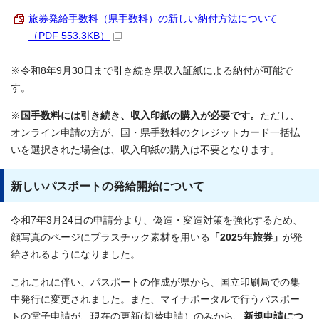
旅券発給手数料（県手数料）の新しい納付方法について
（PDF 553.3KB）
※令和8年9月30日まで引き続き県収入証紙による納付が可能で
す。
※
国手数料には引き続き、収入印紙の購入が必要です。
ただし、
オンライン申請の方が、国・県手数料のクレジットカード一括払
いを選択された場合は、収入印紙の購入は不要となります。
新しいパスポートの発給開始について
令和7年3月24日の申請分より、偽造・変造対策を強化するため、
顔写真のページにプラスチック素材を用いる
「2025年旅券」
が発
給されるようになりました。
これこれに伴い、パスポートの作成が県から、国立印刷局での集
中発行に変更されました。また、マイナポータルで行うパスポー
トの電子申請が、現在の更新(切替申請）のみから、
新規申請につ