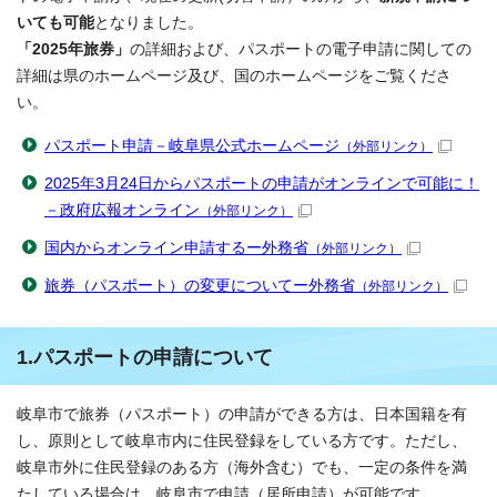
いても可能
となりました。
「2025年旅券」
の詳細および、パスポートの電子申請に関しての
詳細は県のホームページ及び、国のホームページをご覧くださ
い。
パスポート申請－岐阜県公式ホームページ
（外部リンク）
2025年3月24日からパスポートの申請がオンラインで可能に！
－政府広報オンライン
（外部リンク）
国内からオンライン申請するー外務省
（外部リンク）
旅券（パスポート）の変更についてー外務省
（外部リンク）
1.パスポートの申請について
岐阜市で旅券（パスポート）の申請ができる方は、日本国籍を有
し、原則として岐阜市内に住民登録をしている方です。ただし、
岐阜市外に住民登録のある方（海外含む）でも、一定の条件を満
たしている場合は、岐阜市で申請（居所申請）が可能です。